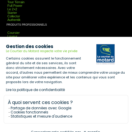
Tout Terrain
Full Power
Le 2×2
Starter
Collector
Authentik
PRODUITS PROFESSIONNELS
Coursier
Loueur
Entreprise
Taxi-Moto
Gestion des cookies
Association
Guideur
Le Courtier du Motard respecte votre vie privée
PLUS
Certains cookies assurent le fonctionnement
général du site et de ses services, ils sont
Accessoires
Plusieurs Niveaux De Couverture: RC, Vol Et Tous Risques
donc strictement nécessaires. Avec votre
Assistance
accord, d'autres nous permettent de mieux comprendre votre usage du
Expertise Sur-Mesure
site pour améliorer votre expérience et les contenus qui vous sont
Protection Conducteur Solidaire
Casque Remboursé
proposés lors de votre navigation.
LCDM
Lire la politique de confidentialité
Accueil
Devenir Partenaire
À quoi servent ces cookies ?
Contact
Notre Politique De Protection De Données À Caractère Personnel
Partage de données avec Google
Cookies
Cookies fonctionnels
Mentions Légales
Statistiques et mesure d'audience