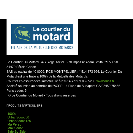
Le Courtier Du Motard SAS Siège social : 270 impasse Adam Smith CS 50050
34479 Pérols Cedex
SAS au capital de 40 000€. RCS MONTPELLIER n° 514 873 926. Le Courtier Du
Motard est une filiale à 100% de la Mutuelle des Motards.
Courtier en assurances immatriculé à l'ORIAS n° 09 052 520 -
www.orias.fr
Société soumise au contrôle de l'ACPR - 4 Place de Budapest CS 92459 75436
Paris cedex 9
|
© Le Courtier du Motard - Tous droits réservés
PRODUITS PARTICULIERS
100%
UrbanScoot 50
UrbanScoot 125
Ma Perso
MaxiScoot
Side By Side