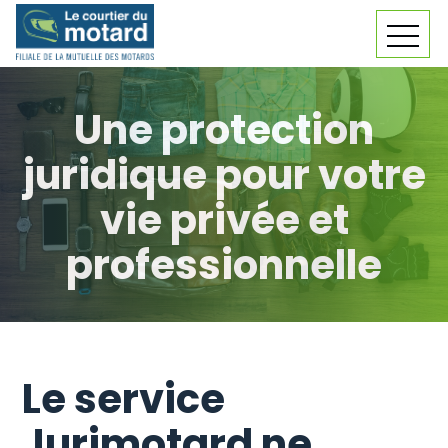
Skip
MEN
to
content
Une protection
juridique pour votre
vie privée et
professionnelle
Le service
Jurimotard ne