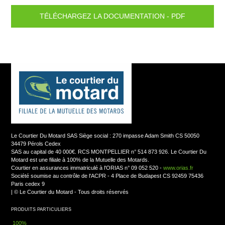
Responsabilité civile
TÉLÉCHARGEZ LA DOCUMENTATION - PDF
SAVE et Jurimotard
Protection et Défense de vos droits
Responsabilité civile
Protection Conducteurs Solidaire (jusqu'à
Protection et Défense de vos droits
80000€)
Protection Conducteurs Solidaire (jusqu'à
Équipement Conducteur Casque et Vêtements
80000€)
jusqu'à 1000€
Équipement Conducteur Casque et Vêtements
Assistance 0km aux personnes et au véhicule
Le Courtier Du Motard SAS Siège social : 270 impasse Adam Smith CS 50050
jusqu'à 1000€
34479 Pérols Cedex
SAS au capital de 40 000€. RCS MONTPELLIER n° 514 873 926. Le Courtier Du
Vol / Incendie
Motard est une filiale à 100% de la Mutuelle des Motards.
Assistance 0km aux personnes et au véhicule
Courtier en assurances immatriculé à l'ORIAS n° 09 052 520 -
www.orias.fr
Société soumise au contrôle de l'ACPR - 4 Place de Budapest CS 92459 75436
Catastrophes naturelles, Forces de la nature,
Paris cedex 9
Vol / Incendie
Catastrophes technologiques
|
© Le Courtier du Motard - Tous droits réservés
PRODUITS PARTICULIERS
Catastrophes naturelles, Forces de la nature,
Bris de glace sans franchise
Catastrophes technologiques
100%