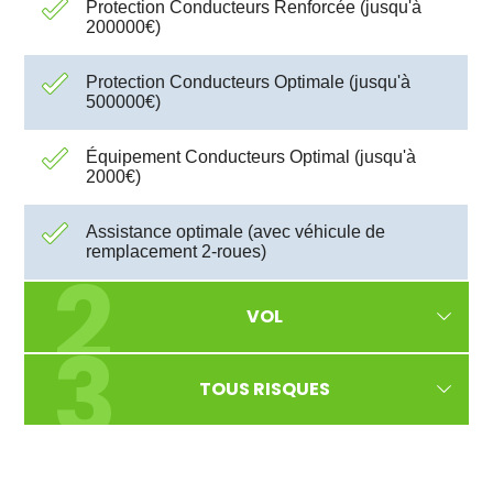
Protection Conducteurs Renforcée (jusqu'à
200000€)
Protection Conducteurs Optimale (jusqu'à
500000€)
Équipement Conducteurs Optimal (jusqu'à
2000€)
Assistance optimale (avec véhicule de
remplacement 2-roues)
VOL
LES ESSENTIELLES
TOUS RISQUES
LES ESSENTIELLES
SAVE et Jurimotard