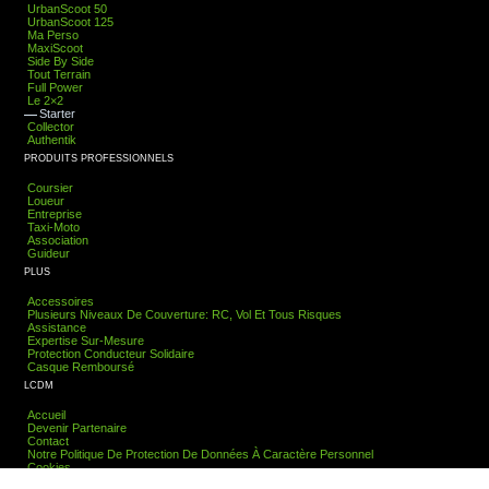
UrbanScoot 50
UrbanScoot 125
OPTIONS PROPOSÉES
Ma Perso
Bris de glace sans franchise
MaxiScoot
Side By Side
Tout Terrain
Full Power
Le 2×2
Dommages tous accidents
Protection Conducteurs Renforcée (jusqu'à
Starter
Collector
200000€)
Authentik
PRODUITS PROFESSIONNELS
OPTIONS PROPOSÉES
Protection Conducteurs Optimale (jusqu'à
Coursier
Loueur
500000€)
Entreprise
Taxi-Moto
Protection Conducteurs Renforcée (jusqu'à
Association
Guideur
200000€)
Équipement Conducteurs Optimal (jusqu'à
PLUS
2000€)
Accessoires
Protection Conducteurs Optimale (jusqu'à
Plusieurs Niveaux De Couverture: RC, Vol Et Tous Risques
Assistance
500000€)
Accessoires véhicule (top-case, bulle,
Expertise Sur-Mesure
carénage…)
Protection Conducteur Solidaire
Casque Remboursé
Équipement Conducteurs Optimal (jusqu'à
LCDM
2000€)
Assistance optimale (avec véhicule de
Accueil
remplacement 2-roues)
Devenir Partenaire
Contact
Notre Politique De Protection De Données À Caractère Personnel
Accessoires véhicule (top-case, bulle,
Cookies
carénage…)
Mentions Légales