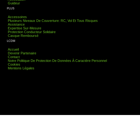
Guideur
PLUS
Accessoires
Plusieurs Niveaux De Couverture: RC, Vol Et Tous Risques
Assistance
Expertise Sur-Mesure
Protection Conducteur Solidaire
Casque Remboursé
LCDM
Accueil
Devenir Partenaire
Contact
Notre Politique De Protection De Données À Caractère Personnel
Cookies
Mentions Légales