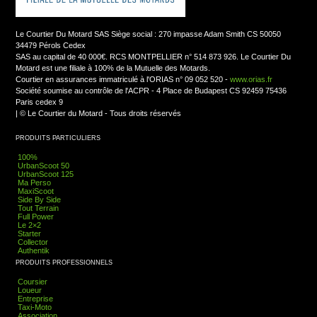
Le Courtier Du Motard SAS Siège social : 270 impasse Adam Smith CS 50050
34479 Pérols Cedex
SAS au capital de 40 000€. RCS MONTPELLIER n° 514 873 926. Le Courtier Du
Motard est une filiale à 100% de la Mutuelle des Motards.
Courtier en assurances immatriculé à l'ORIAS n° 09 052 520 -
www.orias.fr
Société soumise au contrôle de l'ACPR - 4 Place de Budapest CS 92459 75436
Paris cedex 9
|
© Le Courtier du Motard - Tous droits réservés
PRODUITS PARTICULIERS
100%
UrbanScoot 50
UrbanScoot 125
Ma Perso
MaxiScoot
Side By Side
Tout Terrain
Full Power
Le 2×2
Starter
Collector
Authentik
PRODUITS PROFESSIONNELS
Coursier
Loueur
Entreprise
Taxi-Moto
Association