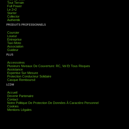
Tout Terrain
Full Power
Le 2×2
Starter
Collector
Authentik
PRODUITS PROFESSIONNELS
Coursier
Loueur
Entreprise
Taxi-Moto
Association
Guideur
PLUS
Accessoires
Plusieurs Niveaux De Couverture: RC, Vol Et Tous Risques
Assistance
Expertise Sur-Mesure
Protection Conducteur Solidaire
Casque Remboursé
LCDM
Accueil
Devenir Partenaire
Contact
Notre Politique De Protection De Données À Caractère Personnel
Cookies
Mentions Légales