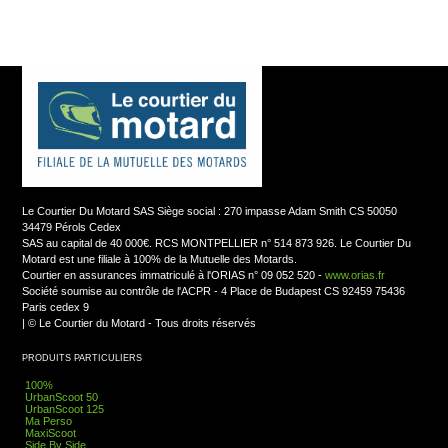
Le Courtier Du Motard SAS Siège social : 270 impasse Adam Smith CS 50050
34479 Pérols Cedex
SAS au capital de 40 000€. RCS MONTPELLIER n° 514 873 926. Le Courtier Du
Motard est une filiale à 100% de la Mutuelle des Motards.
Courtier en assurances immatriculé à l'ORIAS n° 09 052 520 -
www.orias.fr
Société soumise au contrôle de l'ACPR - 4 Place de Budapest CS 92459 75436
Paris cedex 9
|
© Le Courtier du Motard - Tous droits réservés
PRODUITS PARTICULIERS
100%
UrbanScoot 50
UrbanScoot 125
Ma Perso
MaxiScoot
Side By Side