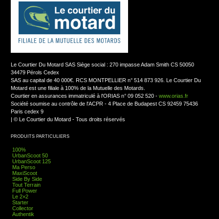
Le Courtier Du Motard SAS Siège social : 270 impasse Adam Smith CS 50050
34479 Pérols Cedex
SAS au capital de 40 000€. RCS MONTPELLIER n° 514 873 926. Le Courtier Du
Motard est une filiale à 100% de la Mutuelle des Motards.
Courtier en assurances immatriculé à l'ORIAS n° 09 052 520 -
www.orias.fr
Société soumise au contrôle de l'ACPR - 4 Place de Budapest CS 92459 75436
Paris cedex 9
|
© Le Courtier du Motard - Tous droits réservés
PRODUITS PARTICULIERS
100%
UrbanScoot 50
UrbanScoot 125
Ma Perso
MaxiScoot
Side By Side
Tout Terrain
Full Power
Le 2×2
Starter
Collector
Authentik