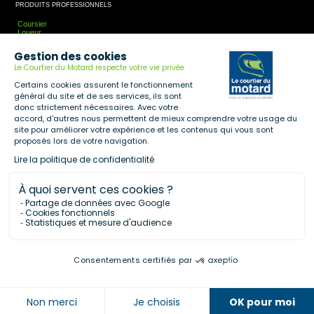
PRODUITS PROFESSIONNELS
Coursier
Loueur
Entreprise
Taxi-Moto
Gestion des cookies
Association
Guideur
Le Courtier du Motard respecte votre vie privée
PLUS
Certains cookies assurent le fonctionnement
général du site et de ses services, ils sont
Accessoires
Plusieurs Niveaux De Couverture: RC, Vol Et Tous Risques
donc strictement nécessaires. Avec votre
Assistance
accord, d'autres nous permettent de mieux comprendre votre usage du
Expertise Sur-Mesure
site pour améliorer votre expérience et les contenus qui vous sont
Protection Conducteur Solidaire
Casque Remboursé
proposés lors de votre navigation.
LCDM
Lire la politique de confidentialité
Accueil
Devenir Partenaire
À quoi servent ces cookies ?
Contact
Notre Politique De Protection De Données À Caractère Personnel
Partage de données avec Google
Cookies
Cookies fonctionnels
Mentions Légales
Statistiques et mesure d'audience
Consentements certifiés par
NOUS CONTACTER
NOUS CONTACTER
NOUS CONTACTER
NOUS CONTACTER
Téléphone
Bureau
Devi
Nous téléphoner
Nous écrire / nous rencontrer
Nous envoyer un email
Demande de partenariat
↓
↓
↓
↓
Non merci
Je choisis
OK pour moi
Une question, une demande, joignez nous par téléphone.
Assurance Mutuelle des Motards
Vous souhaitez nous écrire, vous pouvez envoyer un message
Vous voulez devenir partenaire, c'est par ici.