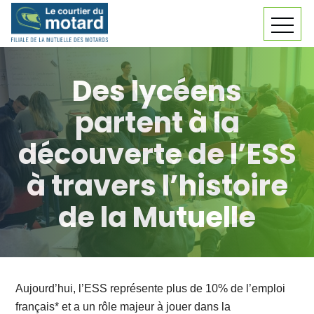
Skip
MEN
to
content
Des lycéens
partent à la
découverte de l’ESS
à travers l’histoire
de la Mutuelle
Aujourd’hui, l’ESS représente plus de 10% de l’emploi
français* et a un rôle majeur à jouer dans la